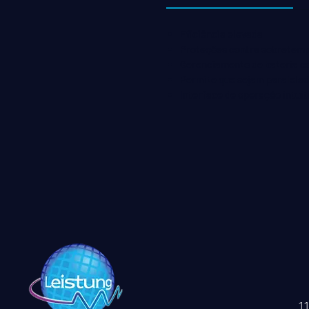
Eficiência elevada
Proteções contra sobretempe
Gerenciamento de bateria co
Permite que sejam paralela
Interface de operação intuit
1