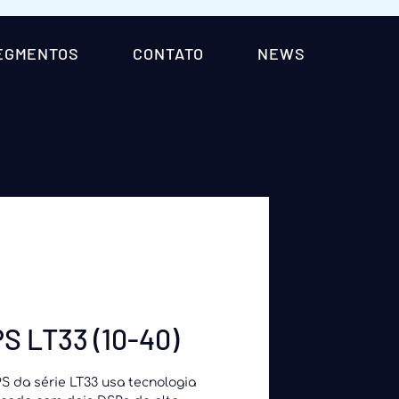
EGMENTOS
CONTATO
NEWS
S LT33 (10-40)
S da série LT33 usa tecnologia