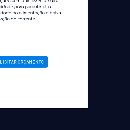
çada com dois DSPs de alta
cidade para garantir alta
idade na alimentação e baixa
orção da corrente.
LICITAR ORÇAMENTO