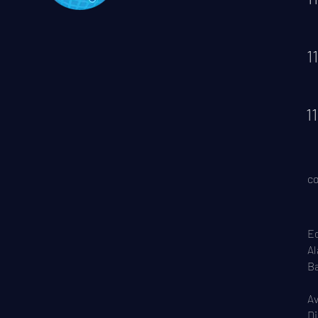
1
1
co
Ed
Al
Ba
Av
Di