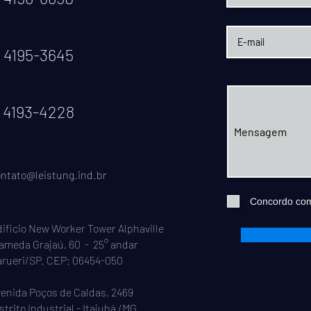
1 4195-3645
1 4193-4228
ntato@leistung.ind.br
Concordo com
ificio New Worker Tower Alphaville
ameda Grajaú, 60 - 25° andar
rueri/SP. CEP: 06454-050
enida Poços de Caldas, 2469
strito Industrial - Itajubá /MG