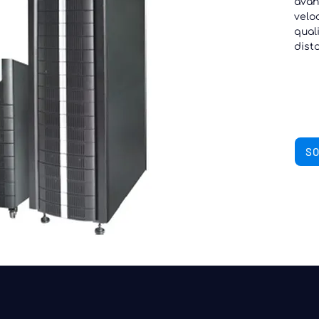
avan
velo
qual
dist
SO