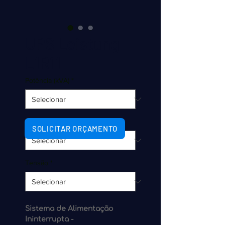
UPS Leistung
L1R11
Potência (kVA)
*
No-break
*
SOLICITAR ORÇAMENTO
Tensão
*
Sistema de Alimentação
Ininterrupta -